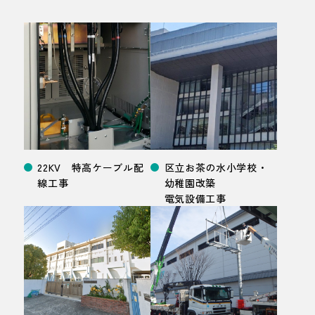
22KV 特高ケーブル配
区立お茶の水小学校・
線
工事
幼稚園改築
電気設備
工事