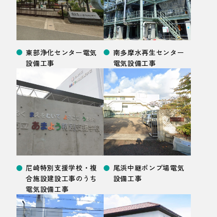
東部浄化センター電気
南多摩水再生センター
設備
工事
電気設備
工事
尼崎特別支援学校・複
尾浜中継ポンプ場電気
合施設建設工事のうち
設備
工事
電気設備
工事