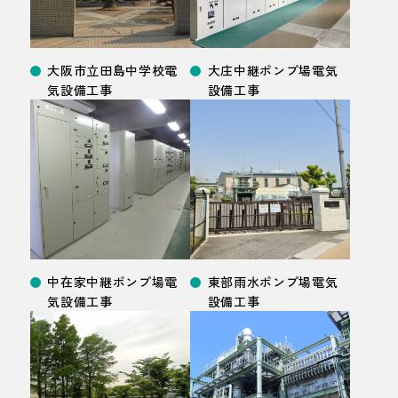
大阪市立田島中学校電
大庄中継ポンプ場電気
気設備
工事
設備
工事
中在家中継ポンプ場電
東部雨水ポンプ場電気
気設備
工事
設備
工事