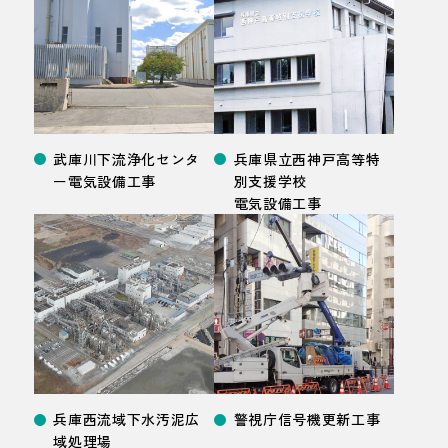
武庫川下流浄化センタ
兵庫県立西神戸高等特
ー電気設備
工事
別支援学校
電気設備
工事
兵庫西流域下水汚泥広
警視庁信号機更新工事
域処理場