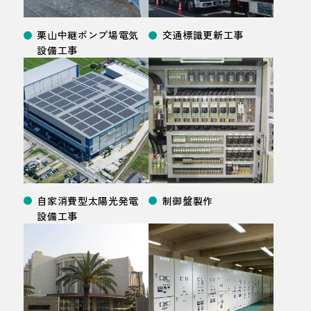
栗山中継ポンプ場電気
交通標識更新
工事
設備
工事
自家消費型太陽光発電
制御盤製作
設備
工事